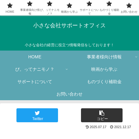
事業者様向け情
ぴ。ってナニモ
サポートについ
ものづくり補助
HOME
映画から学ぶ
お問い合わせ
報
ノ？
て
金
小さな会社サポートオフィス
小さな会社の経営に役立つ情報発信をしております！
HOME
事業者様向け情報
ぴ。ってナニモノ？
映画から学ぶ
サポートについて
ものづくり補助金
お問い合わせ
Twitter
コピー
2025.07.17
2021.12.17