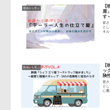
【
映画から学ぶ
屋
す
皆さ
とし
キル
【
映画から学ぶ
ッ
険
皆さ
とし
に重