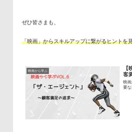
ぜひ皆さまも、
「映画」からスキルアップに繋がるヒントを
【
映画から学ぶ
客
映画
要な