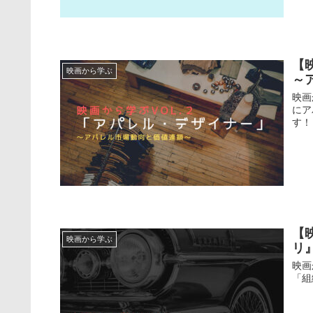
【
映画から学ぶ
～
映画
にア
す！
【
映画から学ぶ
リ
映画
「組