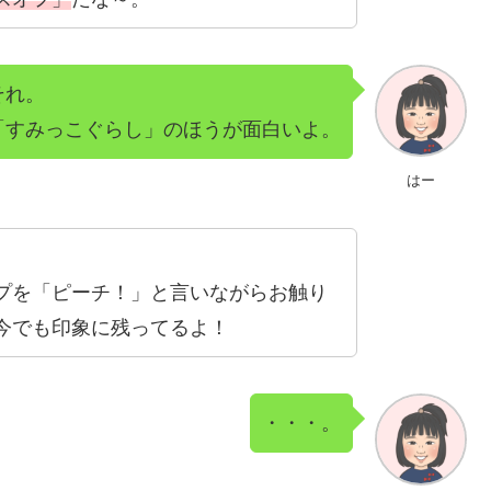
それ。
「すみっこぐらし」のほうが面白いよ。
はー
プを「ピーチ！」と言いながらお触り
今でも印象に残ってるよ！
・・・。