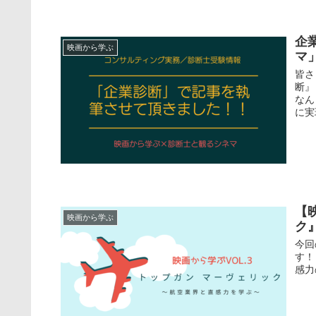
企
映画から学ぶ
マ
皆さ
断』
なん
に実
【
映画から学ぶ
ク
今回
す！
感力