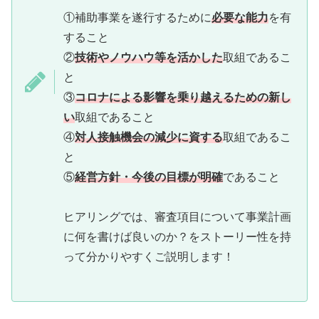
①補助事業を遂行するために
必要な能力
を有
すること
②
技術やノウハウ等を活かした
取組であるこ
と
③
コロナによる影響を乗り越えるための
新し
い
取組であること
④
対人接触機会の減少に資する
取組であるこ
と
⑤
経営方針・今後の目標が明確
であること
ヒアリングでは、審査項目について事業計画
に何を書けば良いのか？をストーリー性を持
って分かりやすくご説明します！