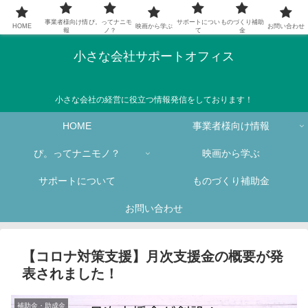
事業者様向け情
ぴ。ってナニモ
サポートについ
ものづくり補助
HOME
映画から学ぶ
お問い合わせ
報
ノ？
て
金
小さな会社サポートオフィス
小さな会社の経営に役立つ情報発信をしております！
HOME
事業者様向け情報
ぴ。ってナニモノ？
映画から学ぶ
サポートについて
ものづくり補助金
お問い合わせ
【コロナ対策支援】月次支援金の概要が発
表されました！
補助金・助成金