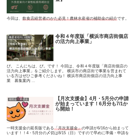
今回は、
飲食店経営者のかた必見！農林水産省の補助金の紹介
です。
令和４年度版「横浜市商店街個店
事業者様向け情報
の活力向上事業」
ぴ。 こんにちは、ぴ。です！ 今回は、令和４年度版「商店街個店の
活力向上事業」をご紹介します。 横浜市の商店街で事業を営まれて
いる方はぜひご参考くださいね！ 横浜市商店街個店の活力向上事
業 募集案内 ...
【月次支援金】4月・5月分の申請
補助金・助成金
が始まっています！6月分も7/1か
ら開始！
一時支援金の延長版である
「月次支援金」
の申請が6/16から始まって
います！！4・5月分の〆切は8/15（日）ですので早めに準備・申請を