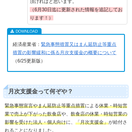
頂ければと思います。
（6月30日迄に更新された情報を追記してお
ります！）
経済産業省：
緊急事態措置⼜はまん延防⽌等重点
措置の影響緩和に係る⽉次⽀援⾦の概要について
（6/25更新版）
月次支援金って何ぞや？
緊急事態宣言やまん延防止等重点措置
による
休業・時短営
業で売上が下がった飲食店
や、
飲食店の休業・時短営業の
影響を受けた法人・個人向け
に、
「月次支援金」
が給付さ
れることになりました。