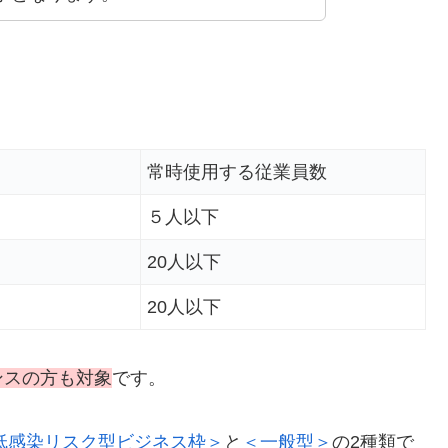
。
常時使用する従業員数
５人以下
20人以下
20人以下
ンスの方も対象
です。
低感染リスク型ビジネス枠＞
と
＜一般型＞
の2種類で