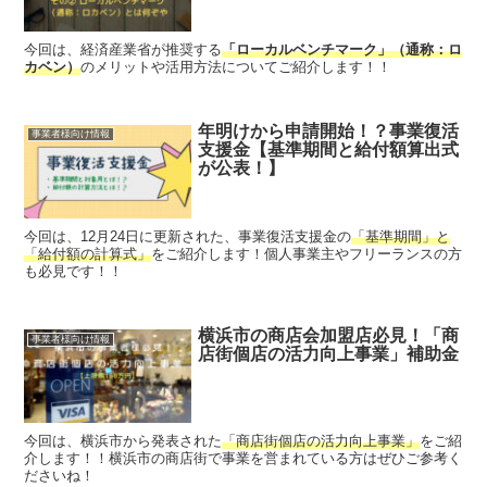
今回は、経済産業省が推奨する
「ローカルベンチマーク」（通称：ロ
カベン）
のメリットや活用方法についてご紹介します！！
年明けから申請開始！？事業復活
事業者様向け情報
支援金【基準期間と給付額算出式
が公表！】
今回は、12月24日に更新された、事業復活支援金の
「基準期間」と
「給付額の計算式」
をご紹介します！個人事業主やフリーランスの方
も必見です！！
横浜市の商店会加盟店必見！「商
事業者様向け情報
店街個店の活力向上事業」補助金
今回は、横浜市から発表された
「商店街個店の活力向上事業」
をご紹
介します！！横浜市の商店街で事業を営まれている方はぜひご参考く
ださいね！