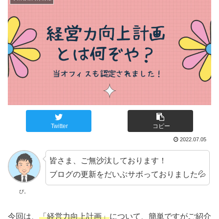
Twitter
コピー
2022.07.05
皆さま、ご無沙汰しております！
ブログの更新をだいぶサボっておりました💦
ぴ。
今回は、
「経営力向上計画」
について、簡単ですがご紹介