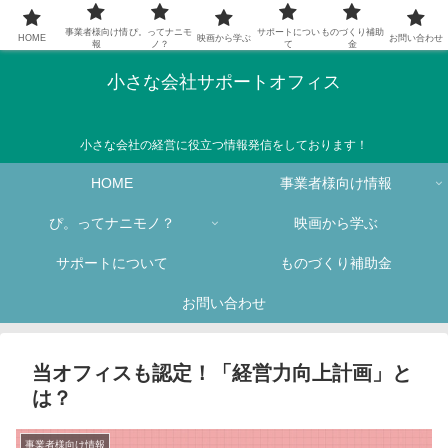
事業者様向け情
ぴ。ってナニモ
サポートについ
ものづくり補助
HOME
映画から学ぶ
お問い合わせ
報
ノ？
て
金
小さな会社サポートオフィス
小さな会社の経営に役立つ情報発信をしております！
HOME
事業者様向け情報
ぴ。ってナニモノ？
映画から学ぶ
サポートについて
ものづくり補助金
お問い合わせ
当オフィスも認定！「経営力向上計画」と
は？
事業者様向け情報